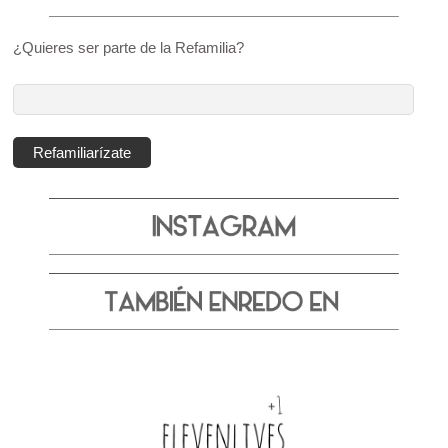
¿Quieres ser parte de la Refamilia?
Dirección
de
correo
Refamiliarízate
electrónico: