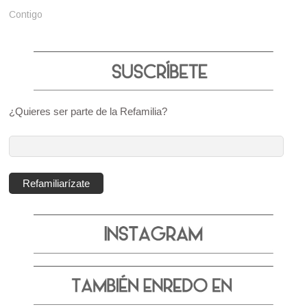
Contigo
¿Quieres ser parte de la Refamilia?
Dirección
de
correo
Refamiliarízate
electrónico: