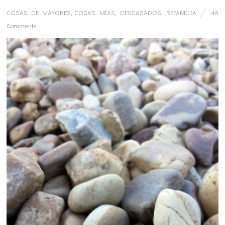
COSAS DE MAYORES
,
COSAS MÍAS
,
DESCASADOS
,
REFAMILIA
46
Comments