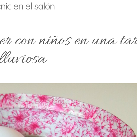
cnic en el salón
er con niños en una ta
lluviosa