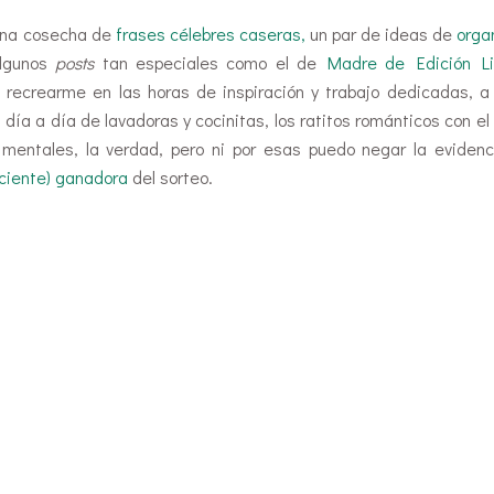
ena cosecha de
frases célebres caseras,
un par de ideas de
orga
lgunos
posts
tan especiales como el de
Madre de Edición L
 recrearme en las horas de inspiración y trabajo dedicadas, a
l día a día de lavadoras y cocinitas, los ratitos románticos con el 
entales, la verdad, pero ni por esas puedo negar la evidenc
aciente) ganadora
del sorteo.