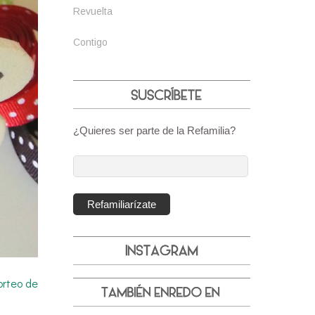
Revuelta
Contigo
¿Quieres ser parte de la Refamilia?
Dirección
de
correo
Refamiliarízate
electrónico:
orteo de