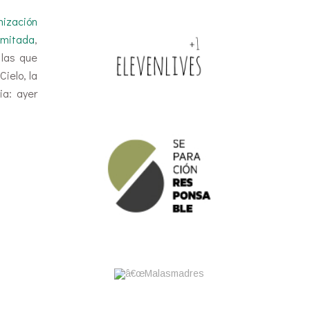
nización
imitada
,
 las que
Cielo, la
ia: ayer