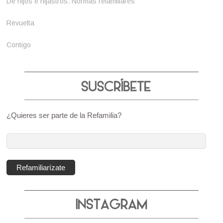
De hijos e hijastros. Normas refamiliares
Revuelta
Contigo
¿Quieres ser parte de la Refamilia?
Dirección
de
correo
Refamiliarízate
electrónico: