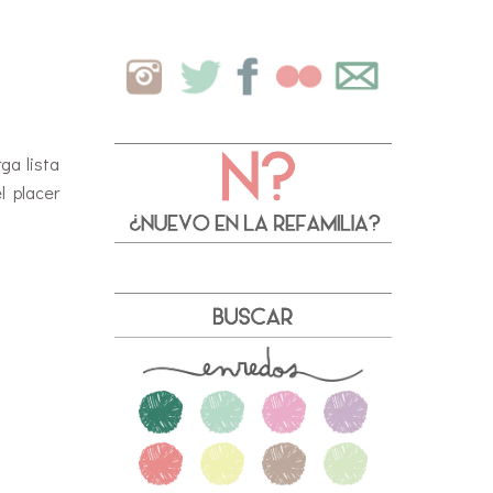
ga lista
l placer