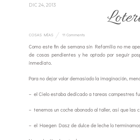
DIC 24, 2013
Loter
COSAS MÍAS
11 Comments
Como este fin de semana sin Refamilia no me ape
de cosas pendientes y he optado por seguir posp
inmediato.
Para no dejar volar demasiado la imaginación, men
– el Cielo estaba dedicado a tareas campestres fu
– tenemos un coche abonado al taller, así que las
– el Haegen Dasz de dulce de leche lo terminamos e