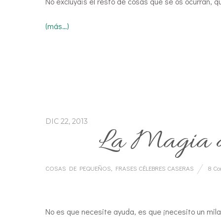
No excluyáis el resto de cosas que se os ocurran, 
(más…)
DIC 22, 2013
La Magia d
COSAS DE PEQUEÑOS
,
FRASES CÉLEBRES CASERAS
8 C
…
No es que necesite ayuda, es que ¡necesito un mila