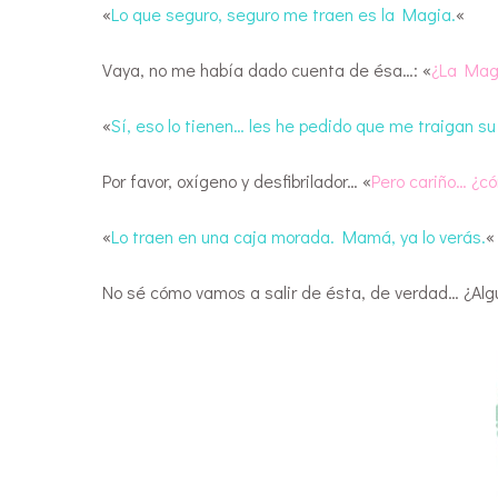
«
Lo que seguro, seguro me traen es la Magia.
«
Vaya, no me había dado cuenta de ésa…: «
¿La Mag
«
Sí, eso lo tienen… les he pedido que me traigan 
Por favor, oxígeno y desfibrilador… «
Pero cariño… ¿có
«
Lo traen en una caja morada. Mamá, ya lo verás.
«
No sé cómo vamos a salir de ésta, de verdad… ¿Al