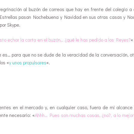
regrinación al buzón de correos que hay en frente del colegio a 
s Estrellas pasan Nochebuena y Navidad en sus otras casas y No
por Skype.
sto echar la carta en el buzón… ¿qué le has pedido a los Reyes?
«
ue es… para que no se dude de la veracidad de la conversación, ot
dos «
y unos propulsores
«.
tentes en el mercado y, en cualquier caso, fuera de mi alcance
ente necesario: «
Ahhh… Pues son muchas cosas, ¿no?, a lo mejor 