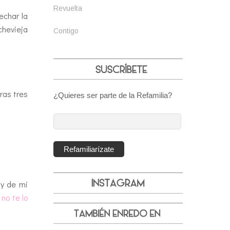
Revuelta
echar la
chevieja
Contigo
ras tres
¿Quieres ser parte de la Refamilia?
Dirección
de
correo
Refamiliarízate
electrónico:
 y de mi
no te lo