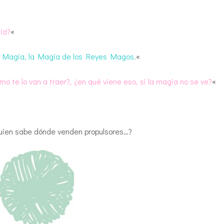
ia?
«
su Magia, la Magia de los Reyes Magos.
«
mo te lo van a traer?, ¿en qué viene eso, si la magia no se ve?
«
guien sabe dónde venden propulsores…?