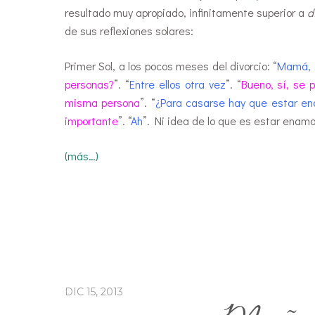
resultado muy apropiado, infinitamente superior a
d
de sus reflexiones solares:
Primer Sol, a los pocos meses del divorcio: “
Mamá, ¿
personas?
”. “
Entre ellos otra vez
”. “
Bueno, sí, se 
misma persona
”. “
¿Para casarse hay que estar e
importante
”. “
Ah
”. Ni idea de lo que es estar enamo
(más…)
DIC 15, 2013