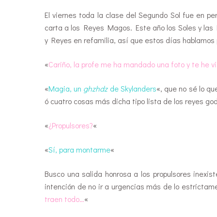
El viernes toda la clase del Segundo Sol fue en pe
carta a los Reyes Magos. Este año los Soles y la
y Reyes en refamilia, así que estos días hablamos 
«
Cariño, la profe me ha mandado una foto y te he vi
«
Magia, un
ghzhdz
de Skylanders
«, que no sé lo q
ó cuatro cosas más dicha tipo lista de los reyes go
«
¿Propulsores?
«
«
Sí, para montarme
«
Busco una salida honrosa a los propulsores inexis
intención de no ir a urgencias más de lo estrictam
traen todo…
«