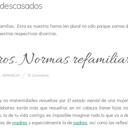
descasados
familias. Esta es nuestra forma (en plural no sólo porque somos d
estros respectivos divorcios.
tros. Normas refamilia
,
REFAMILIA
12 Comments
y no maternidades revueltas por
El estado mental
de una mujer
debates están más que resueltos en mi cabeza (tener hijos n
 la de tu vida contigo; es imposible imaginar todo lo que va a d
stas de
madres
y especialmente la de
padres
, así como las reflex