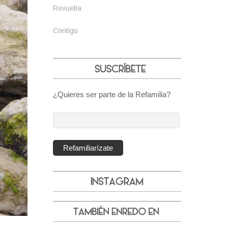
Revuelta
Contigo
¿Quieres ser parte de la Refamilia?
Dirección
de
correo
Refamiliarízate
electrónico: