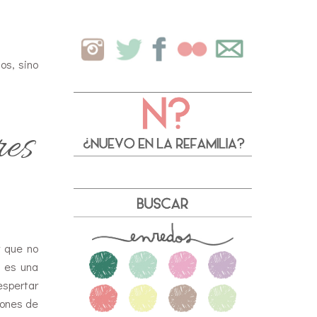
os, sino
res
 que no
o es una
espertar
iones de