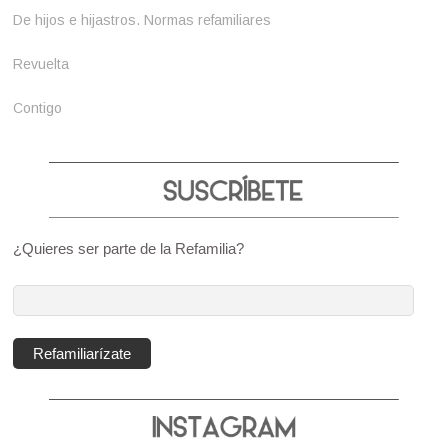
De hijos e hijastros. Normas refamiliares
Revuelta
Contigo
¿Quieres ser parte de la Refamilia?
Dirección
de
correo
Refamiliarízate
electrónico: