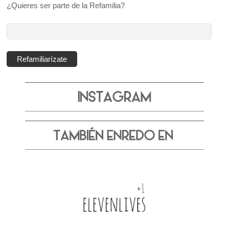
¿Quieres ser parte de la Refamilia?
Dirección
de
correo
Refamiliarízate
electrónico: