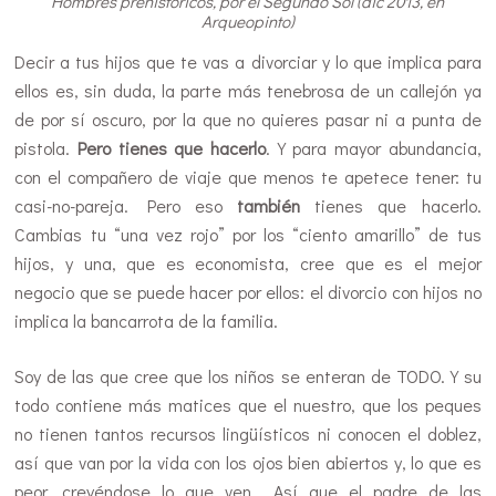
Hombres prehistóricos, por el Segundo Sol (dic 2013, en
Arqueopinto)
Decir a tus hijos que te vas a divorciar y lo que implica para
ellos es, sin duda, la parte más tenebrosa de un callejón ya
de por sí oscuro, por la que no quieres pasar ni a punta de
pistola.
Pero tienes que hacerlo
. Y para mayor abundancia,
con el compañero de viaje que menos te apetece tener: tu
casi-no-pareja. Pero eso
también
tienes que hacerlo.
Cambias tu “una vez rojo” por los “ciento amarillo” de tus
hijos, y una, que es economista, cree que es el mejor
negocio que se puede hacer por ellos: el divorcio con hijos no
implica la bancarrota de la familia.
Soy de las que cree que los niños se enteran de TODO. Y su
todo contiene más matices que el nuestro, que los peques
no tienen tantos recursos lingüísticos ni conocen el doblez,
así que van por la vida con los ojos bien abiertos y, lo que es
peor, creyéndose lo que ven… Así que el padre de las