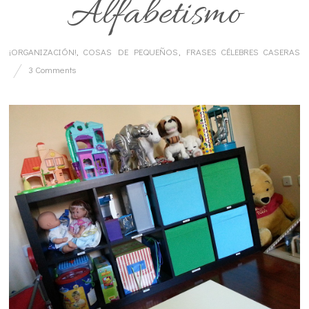
Alfabetismo
¡ORGANIZACIÓN!
,
COSAS DE PEQUEÑOS
,
FRASES CÉLEBRES CASERAS
3 Comments