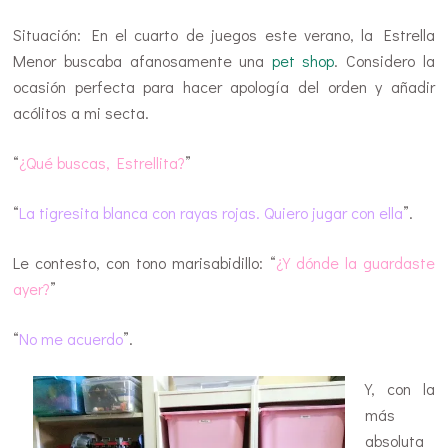
Situación: En el cuarto de juegos este verano, la Estrella
Menor buscaba afanosamente una
pet shop
. Considero la
ocasión perfecta para hacer apología del orden y añadir
acólitos a mi secta.
“
¿Qué buscas, Estrellita?
”
“
La tigresita blanca con rayas rojas. Quiero jugar con ella
”.
Le contesto, con tono marisabidillo: “
¿Y dónde la guardaste
ayer?
”
“
No me acuerdo
”.
Y, con la
más
absoluta