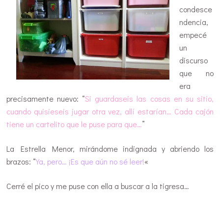
condesce
ndencia,
empecé
un
discurso
que no
era
precisamente nuevo: “
Si guardaseis las cosas en su sitio,
cuando quisieseis jugar otra vez, allí estarían… Cada cajón
tiene un cartelito que le puse para que…
”
La Estrella Menor, mirándome indignada y abriendo los
brazos: “
Ya, pero… ¡Es que aún no sé leer!
«
Cerré el pico y me puse con ella a buscar a la tigresa…