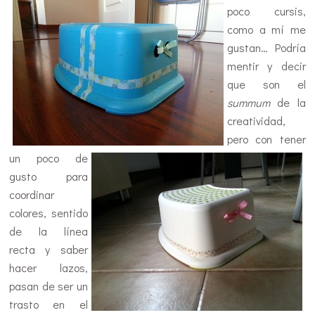
poco cursis,
como a mí me
gustan… Podría
mentir y decir
que son el
summum
de la
creatividad,
pero con tener
un poco de
gusto para
coordinar
colores, sentido
de la línea
recta y saber
hacer lazos,
pasan de ser un
trasto en el