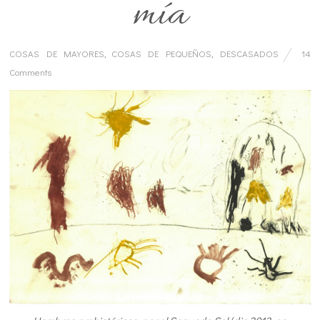
mía
COSAS DE MAYORES
,
COSAS DE PEQUEÑOS
,
DESCASADOS
14
Comments