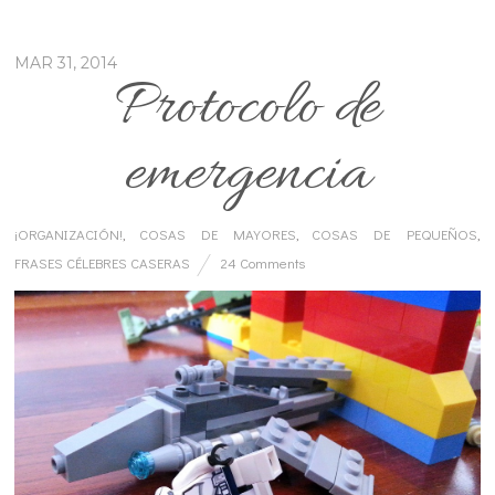
MAR 31, 2014
Protocolo de
emergencia
¡ORGANIZACIÓN!
,
COSAS DE MAYORES
,
COSAS DE PEQUEÑOS
,
FRASES CÉLEBRES CASERAS
24 Comments