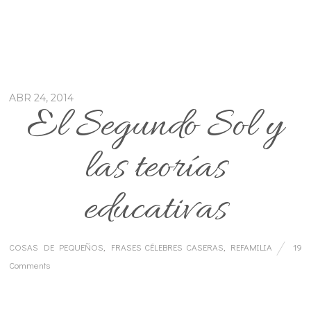
ABR 24, 2014
El Segundo Sol y
las teorías
educativas
COSAS DE PEQUEÑOS
,
FRASES CÉLEBRES CASERAS
,
REFAMILIA
19
Comments
…