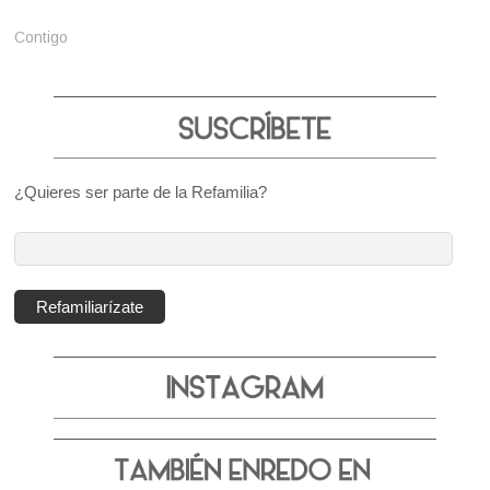
Contigo
¿Quieres ser parte de la Refamilia?
Dirección
de
correo
Refamiliarízate
electrónico: