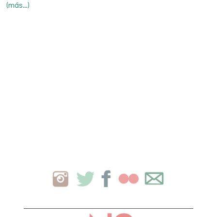
(más…)