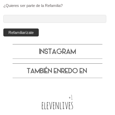
¿Quieres ser parte de la Refamilia?
Dirección
de
correo
Refamiliarízate
electrónico: