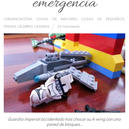
emergencia
¡ORGANIZACIÓN!
,
COSAS DE MAYORES
,
COSAS DE PEQUEÑOS
,
FRASES CÉLEBRES CASERAS
24 Comments
Guardia imperial accidentado tras chocar su A-wing con una
pared de bloques…