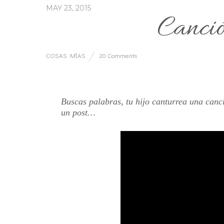
MAY 23, 2015
Canció
COSAS MÍAS
20 Comments
…
Buscas palabras, tu hijo canturrea una canc
un post…