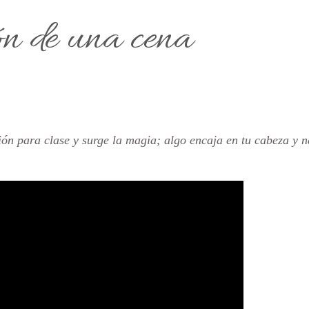
n de una cena
ión para clase y surge la magia; algo encaja en tu cabeza y 