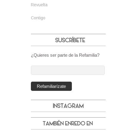
Revuelta
Contigo
¿Quieres ser parte de la Refamilia?
Dirección
de
correo
Refamiliarízate
electrónico: