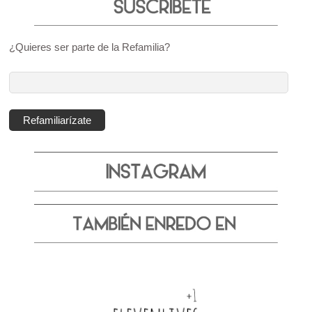
¿Quieres ser parte de la Refamilia?
Dirección
de
correo
Refamiliarízate
electrónico: