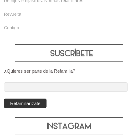
De hijos e hijastros. Normas refamiliares
Revuelta
Contigo
¿Quieres ser parte de la Refamilia?
Dirección
de
correo
Refamiliarízate
electrónico: