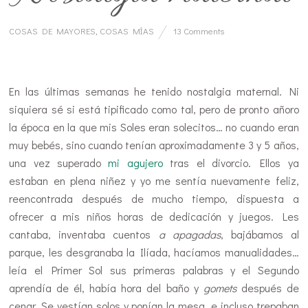
COSAS DE MAYORES
,
COSAS MÍAS
13 Comments
…
En las últimas semanas he tenido nostalgia maternal. Ni
siquiera sé si está tipificado como tal, pero de pronto añoro
la época en la que mis Soles eran solecitos… no cuando eran
muy bebés, sino cuando tenían aproximadamente 3 y 5 años,
una vez superado
mi agujero
tras el divorcio. Ellos ya
estaban en plena niñez y yo me sentía nuevamente feliz,
reencontrada después de mucho tiempo, dispuesta a
ofrecer a mis niños horas de dedicación y juegos. Les
cantaba, inventaba cuentos
a apagadas
, bajábamos al
parque, les desgranaba la Ilíada, hacíamos manualidades…
leía el Primer Sol sus primeras palabras y el Segundo
aprendía de él, había hora del baño y
gomets
después de
cenar. Se vestían solos y ponían la mesa, e incluso trepaban