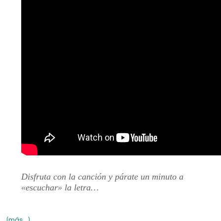
Disfruta con la canción y párate un minuto a
«escuchar» la letra…
(más…)