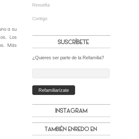
Revuelta
Contigo
uno a su
nos. Los
los. Más
¿Quieres ser parte de la Refamilia?
Dirección
de
correo
Refamiliarízate
electrónico: