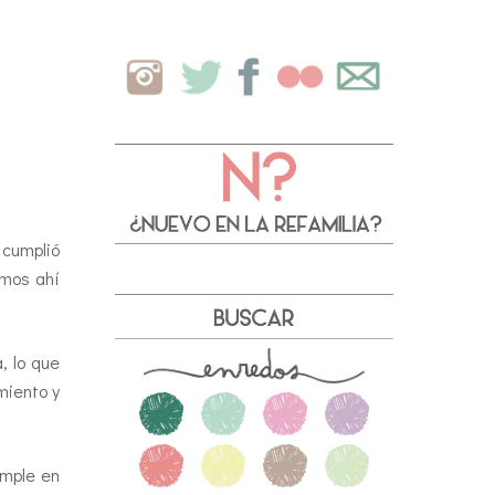
 cumplió
amos ahí
, lo que
miento y
umple en