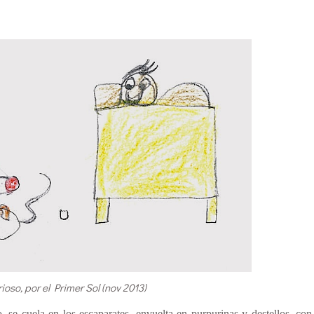
rioso, por el Primer Sol (nov 2013)
, se cuela en los escaparates, envuelta en purpurinas y destellos, co