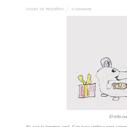
COSAS DE PEQUEÑOS
0 Comments
El niño cu
Ya casi la tenemos aquí. Con paso sigiloso pero seguro