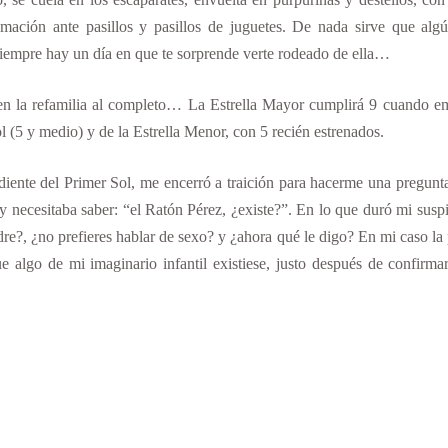
mación ante pasillos y pasillos de juguetes. De nada sirve que algú
 siempre hay un día en que te sorprende verte rodeado de ella…
l en la refamilia al completo… La Estrella Mayor cumplirá 9 cuando e
 (5 y medio) y de la Estrella Menor, con 5 recién estrenados.
iente del Primer Sol, me encerró a traición para hacerme una pregunta
y necesitaba saber: “el Ratón Pérez, ¿existe?”. En lo que duró mi susp
adre?, ¿no prefieres hablar de sexo? y ¿ahora qué le digo? En mi caso la
 algo de mi imaginario infantil existiese, justo después de confirma