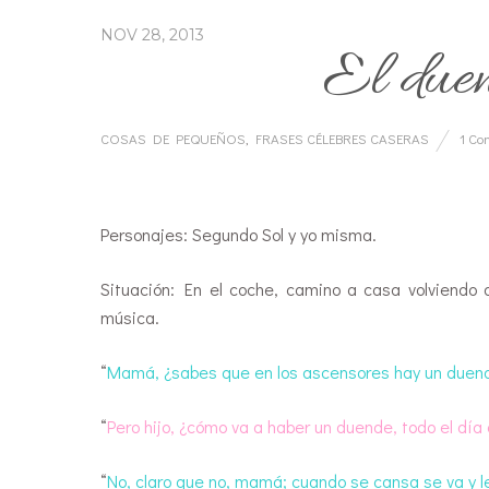
NOV 28, 2013
El duen
COSAS DE PEQUEÑOS
,
FRASES CÉLEBRES CASERAS
1 C
…
Personajes: Segundo Sol y yo misma.
Situación: En el coche, camino a casa volviendo 
música.
“
Mamá, ¿sabes que en los ascensores hay un duende
“
Pero hijo, ¿cómo va a haber un duende, todo el día
“
No, claro que no, mamá; cuando se cansa se va y l