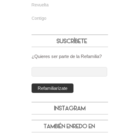
Revuelta
Contigo
¿Quieres ser parte de la Refamilia?
Dirección
de
correo
Refamiliarízate
electrónico: