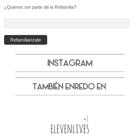
¿Quieres ser parte de la Refamilia?
Dirección
de
correo
Refamiliarízate
electrónico: