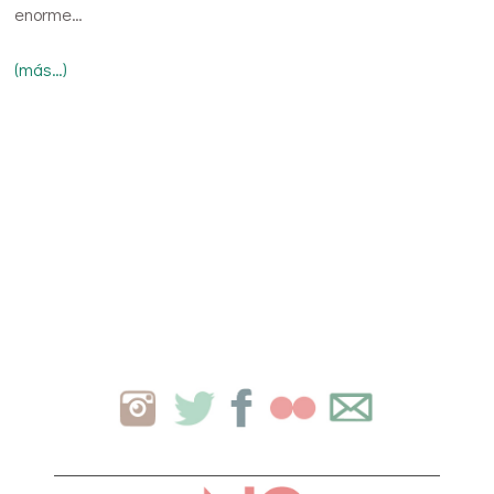
enorme…
(más…)