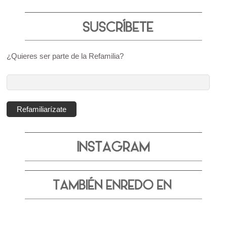
¿Quieres ser parte de la Refamilia?
Dirección
de
correo
Refamiliarízate
electrónico: