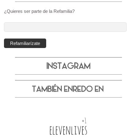
¿Quieres ser parte de la Refamilia?
Dirección
de
correo
Refamiliarízate
electrónico: