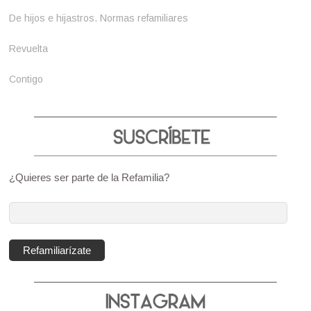
De hijos e hijastros. Normas refamiliares
Revuelta
Contigo
¿Quieres ser parte de la Refamilia?
Dirección
de
correo
Refamiliarízate
electrónico: