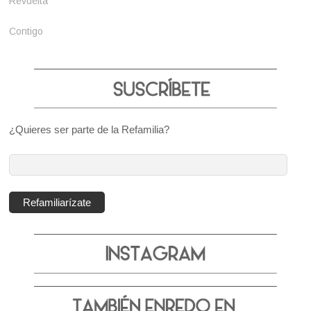
Revuelta
Contigo
¿Quieres ser parte de la Refamilia?
Dirección
de
correo
Refamiliarízate
electrónico: