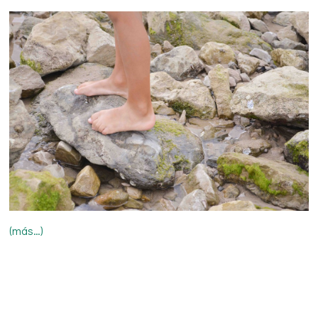
(más…)