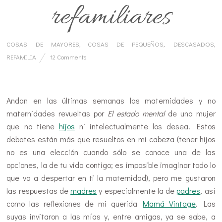
refamiliares
COSAS DE MAYORES
,
COSAS DE PEQUEÑOS
,
DESCASADOS
,
REFAMILIA
12 Comments
Hijastros
Andan en las últimas semanas las maternidades y no
maternidades revueltas por
El estado mental
de una mujer
que no tiene
hijos
ni intelectualmente los desea. Estos
debates están más que resueltos en mi cabeza (tener hijos
no es una elección cuando sólo se conoce una de las
opciones, la de tu vida contigo; es imposible imaginar todo lo
que va a despertar en ti la maternidad), pero me gustaron
las respuestas de
madres
y especialmente la de
padres
, así
como las reflexiones de mi querida
Mamá Vintage
. Las
suyas invitaron a las mías y, entre amigas, ya se sabe, a