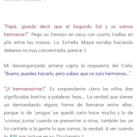
…
“
Papá, ¿puedo decir que el Segundo Sol y yo somos
hermanos?
” Pego un frenazo en seco con cuatro toallas en
pila entre las manos. La Estrella Mayor estaba haciendo
deberes no muy concentrada, parece :)
Mi desvergonzada antena capta la respuesta del Cielo:
“
Bueno, puedes hacerlo, pero sabes que no sois hermanos…
”
“
¿Y hermanastros?
” Es sorprendente cómo los niños dan
significados bonitos a palabras feas… La verdad que vienen
ya demandando alguna forma de llamarse entre ellos,
porque lo de ‘
amigos’
se quedó corto hace mucho y lo de
‘
vivimos juntos’
cuando se presentan a otros, también (es un
lío contarle a la gente lo que somos, la verdad. A ver cuando
la
RAE
nos incluye en su Diccionario :)