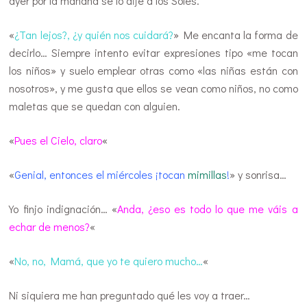
ayer por la mañana se lo dije a los Soles.
«
¿Tan lejos?, ¿y quién nos cuidará?
» Me encanta la forma de
decirlo… Siempre intento evitar expresiones tipo «me tocan
los niños» y suelo emplear otras como «las niñas están con
nosotros», y me gusta que ellos se vean como niños, no como
maletas que se quedan con alguien.
«
Pues el Cielo, claro
«
«
Genial, entonces el miércoles ¡tocan
mimillas
!
» y sonrisa…
Yo finjo indignación… «
Anda, ¿eso es todo lo que me váis a
echar de menos?
«
«
No, no, Mamá, que yo te quiero mucho…
«
Ni siquiera me han preguntado qué les voy a traer…