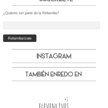
¿Quieres ser parte de la Refamilia?
Dirección
de
correo
Refamiliarízate
electrónico: