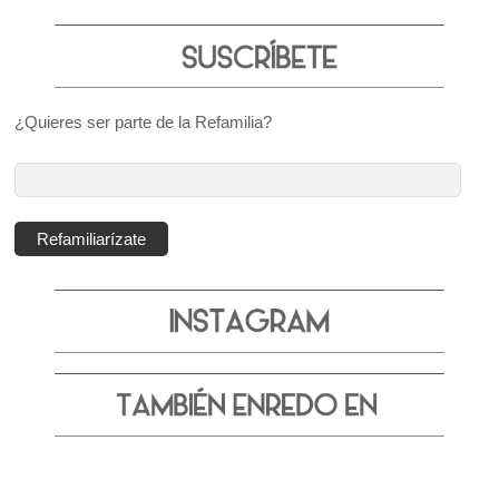
¿Quieres ser parte de la Refamilia?
Dirección
de
correo
Refamiliarízate
electrónico: