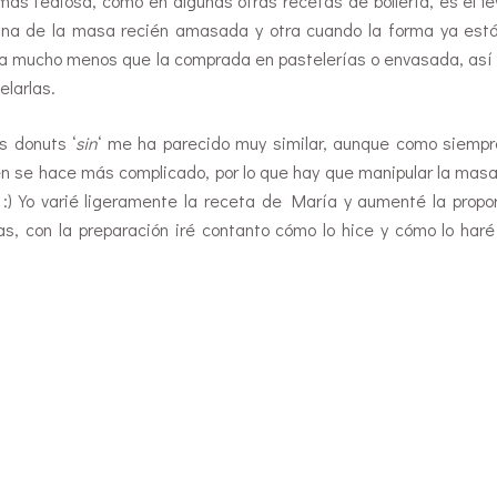
más tediosa, como en algunas otras recetas de bollería, es el l
na de la masa recién amasada y otra cuando la forma ya est
a mucho menos que la comprada en pastelerías o envasada, así
elarlas.
os donuts ‘
sin
‘ me ha parecido muy similar, aunque como siempr
en se hace más complicado, por lo que hay que manipular la masa
) Yo varié ligeramente la receta de María y aumenté la propo
s, con la preparación iré contanto cómo lo hice y cómo lo har