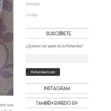
Revuelta
Contigo
¿Quieres ser parte de la Refamilia?
Dirección
de
correo
Refamiliarízate
electrónico:
para una