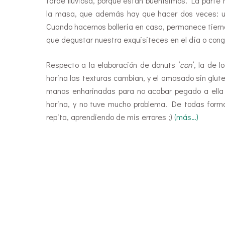
tarde lluviosa, porque están buenísimos. La parte 
la masa, que además hay que hacer dos veces: u
Cuando hacemos bollería en casa, permanece tiern
que degustar nuestra exquisiteces en el día o cong
Respecto a la elaboración de donuts ‘
con
‘, la de l
harina las texturas cambian, y el amasado sin glut
manos enharinadas para no acabar pegado a ella :
harina, y no tuve mucho problema. De todas forma
repita, aprendiendo de mis errores ;)
(más…)