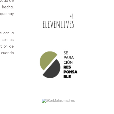
evado de
á hecha.
 que hay
e con la
 con las
rción de
é cuando