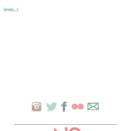
(más…)