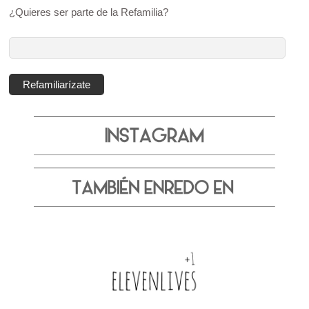
¿Quieres ser parte de la Refamilia?
Dirección
de
correo
Refamiliarízate
electrónico: