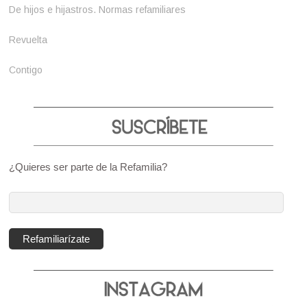
De hijos e hijastros. Normas refamiliares
Revuelta
Contigo
¿Quieres ser parte de la Refamilia?
Dirección
de
correo
Refamiliarízate
electrónico: