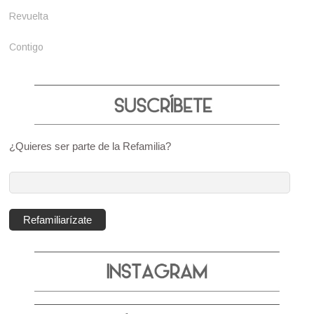
Revuelta
Contigo
¿Quieres ser parte de la Refamilia?
Dirección
de
correo
Refamiliarízate
electrónico: