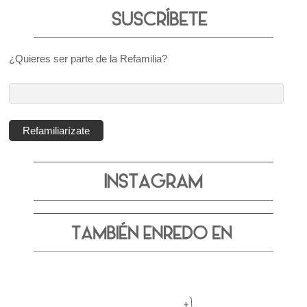
¿Quieres ser parte de la Refamilia?
Dirección
de
correo
Refamiliarízate
electrónico: