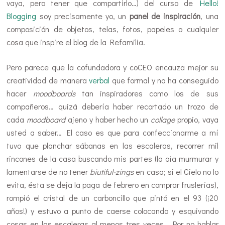
vaya, pero tener que compartirlo…) del curso de
Hello!
Blogging
soy precisamente yo, un
panel de inspiración
, una
composición de objetos, telas, fotos, papeles o cualquier
cosa que inspire el blog de la Refamilia.
Pero parece que la cofundadora y coCEO encauza mejor su
creatividad de manera
verbal
que formal y no ha conseguido
hacer
moodboards
tan inspiradores como los de sus
compañeros… quizá debería haber recortado un trozo de
cada
moodboard
ajeno y haber hecho un
collage
propio, vaya
usted a saber… El caso es que para confeccionarme a mí
tuvo que planchar sábanas en las escaleras, recorrer mil
rincones de la casa buscando mis partes (la oía murmurar y
lamentarse de no tener
biutiful-zings
en casa; si el Cielo no lo
evita, ésta se deja la paga de febrero en comprar fruslerías),
rompió el cristal de un carboncillo que pintó en el 93 (¡20
años!) y estuvo a punto de caerse colocando y esquivando
cosas en las escaleras al menos tres veces… Por no hablar