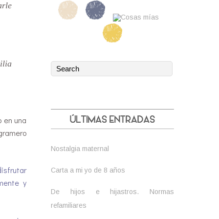
arle
ilia
o en una
agramero
Nostalgia maternal
isfrutar
Carta a mi yo de 8 años
mente y
De hijos e hijastros. Normas
refamiliares