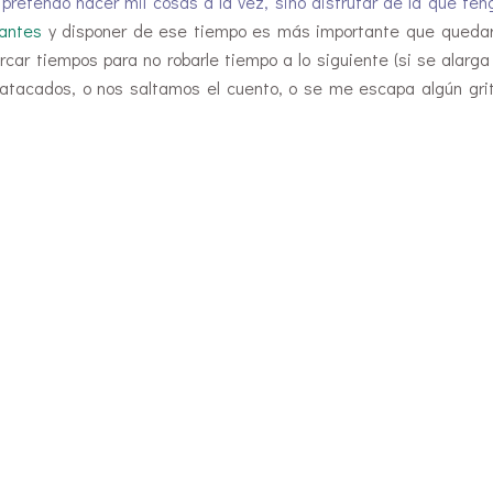
pretendo hacer mil cosas a la vez, sino disfrutar de la que ten
 antes
y disponer de ese tiempo es más importante que quedar
ar tiempos para no robarle tiempo a lo siguiente (si se alarga
tacados, o nos saltamos el cuento, o se me escapa algún gri