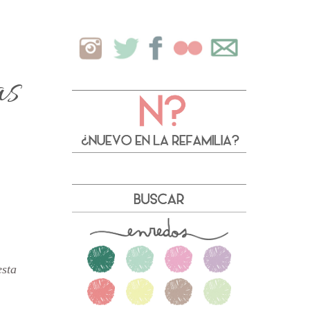
as
esta