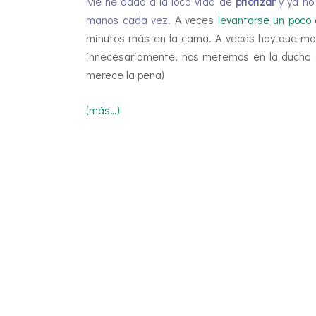
Me he dado a la loca vida de
priorizar
y ya no 
manos cada vez
. A veces
levantarse un poco
minutos más en la cama. A veces hay que marc
innecesariamente, nos metemos en la ducha a
merece la pena)
(más…)