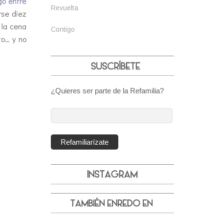
go entre
Revuelta
se diez
 la cena
Contigo
to… y no
¿Quieres ser parte de la Refamilia?
Dirección
de
correo
Refamiliarízate
electrónico: