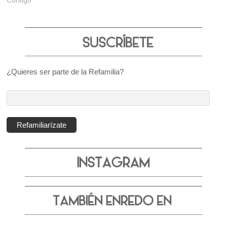
Contigo
¿Quieres ser parte de la Refamilia?
Dirección
de
correo
Refamiliarízate
electrónico: