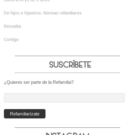
De hijos e hijastros. Normas refamiliares
Revuelta
Contigo
¿Quieres ser parte de la Refamilia?
Dirección
de
correo
Refamiliarízate
electrónico: