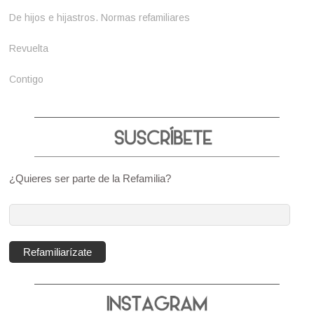
De hijos e hijastros. Normas refamiliares
Revuelta
Contigo
¿Quieres ser parte de la Refamilia?
Dirección
de
correo
Refamiliarízate
electrónico: