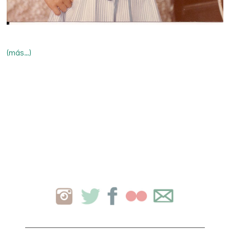
(más…)