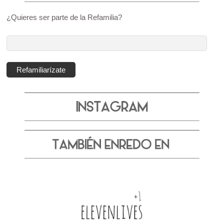
¿Quieres ser parte de la Refamilia?
Dirección
de
correo
Refamiliarízate
electrónico: