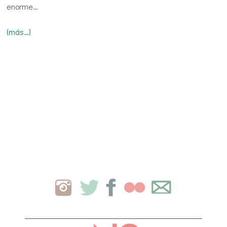
enorme…
(más…)