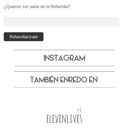
¿Quieres ser parte de la Refamilia?
Dirección
de
correo
Refamiliarízate
electrónico: