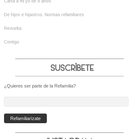
Carta a mi yo de 8 años
De hijos e hijastros. Normas refamiliares
Revuelta
Contigo
¿Quieres ser parte de la Refamilia?
Dirección
de
correo
Refamiliarízate
electrónico: