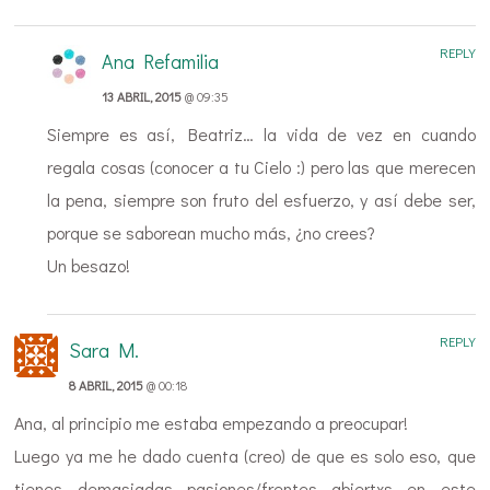
REPLY
Ana Refamilia
13 ABRIL, 2015
@ 09:35
Siempre es así, Beatriz… la vida de vez en cuando
regala cosas (conocer a tu Cielo :) pero las que merecen
la pena, siempre son fruto del esfuerzo, y así debe ser,
porque se saborean mucho más, ¿no crees?
Un besazo!
REPLY
Sara M.
8 ABRIL, 2015
@ 00:18
Ana, al principio me estaba empezando a preocupar!
Luego ya me he dado cuenta (creo) de que es solo eso, que
tienes demasiadas pasiones/frentes abiertxs en este