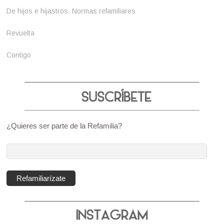
De hijos e hijastros. Normas refamiliares
Revuelta
Contigo
¿Quieres ser parte de la Refamilia?
Dirección
de
correo
Refamiliarízate
electrónico: