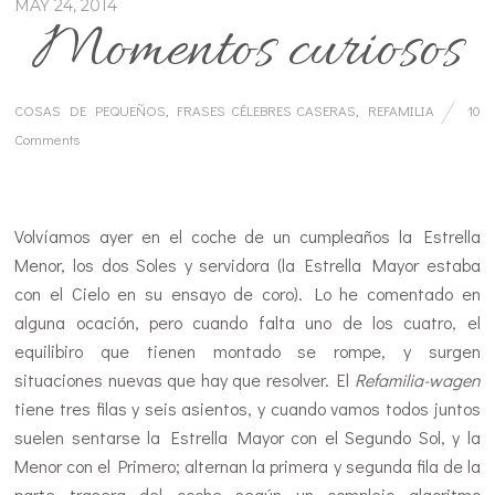
MAY 24, 2014
Momentos curiosos
COSAS DE PEQUEÑOS
,
FRASES CÉLEBRES CASERAS
,
REFAMILIA
10
Comments
…
Volvíamos ayer en el coche de un cumpleaños la Estrella
Menor, los dos Soles y servidora (la Estrella Mayor estaba
con el Cielo en su ensayo de coro). Lo he comentado en
alguna ocación, pero cuando falta uno de los cuatro, el
equilibiro que tienen montado se rompe, y surgen
situaciones nuevas que hay que resolver. El
Refamilia-wagen
tiene tres filas y seis asientos, y cuando vamos todos juntos
suelen sentarse la Estrella Mayor con el Segundo Sol, y la
Menor con el Primero; alternan la primera y segunda fila de la
parte trasera del coche según un complejo algoritmo