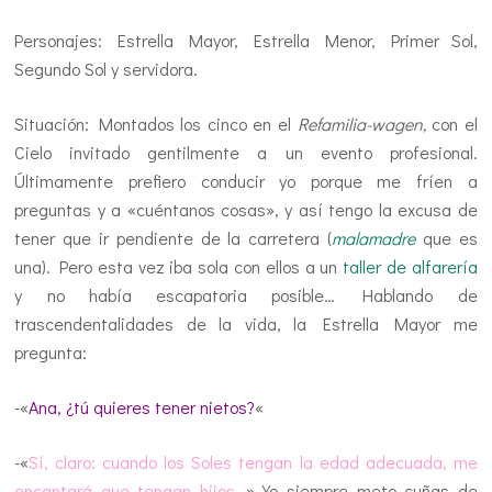
Personajes: Estrella Mayor, Estrella Menor, Primer Sol,
Segundo Sol y servidora.
Situación: Montados los cinco en el
Refamilia-wagen,
con el
Cielo invitado gentilmente a un evento profesional.
Últimamente prefiero conducir yo porque me fríen a
preguntas y a «cuéntanos cosas», y así tengo la excusa de
tener que ir pendiente de la carretera (
malamadre
que es
una). Pero esta vez iba sola con ellos a un
taller de alfarería
y no había escapatoria posible… Hablando de
trascendentalidades de la vida, la Estrella Mayor me
pregunta:
-«
Ana, ¿tú quieres tener nietos?
«
-«
Sí, claro: cuando los Soles tengan la edad adecuada, me
encantará que tengan hijos…
» Yo siempre meto cuñas de