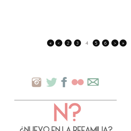
«
<
2
3
4
5
6
>
»