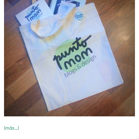
(más…)