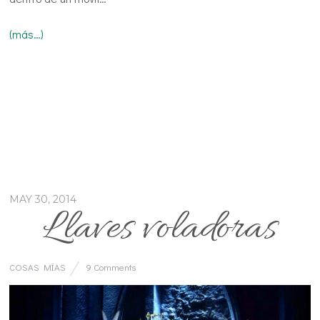
(más…)
MAY 30, 2014
Llaves voladoras
COSAS MÍAS
9 Comments