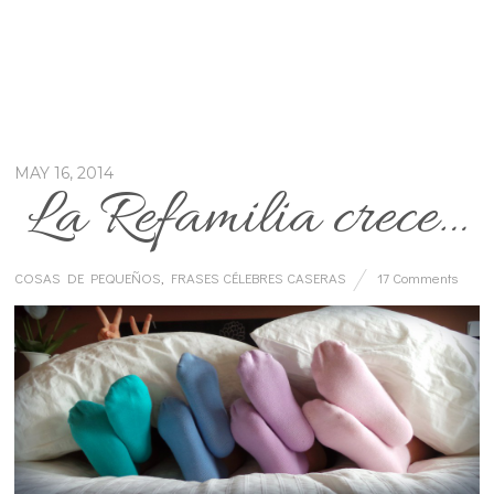
MAY 16, 2014
La Refamilia crece…
COSAS DE PEQUEÑOS
,
FRASES CÉLEBRES CASERAS
17 Comments