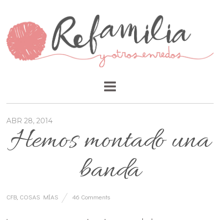
ABR 28, 2014
Hemos montado una
banda
CFB
,
COSAS MÍAS
46 Comments