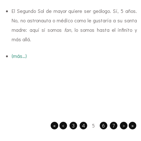
El Segundo Sol de mayor quiere ser geólogo. Sí, 5 años.
No, no astronauta o médico como le gustaría a su santa
madre: aquí si somos
fan
, lo somos hasta el infinito y
más allá.
(más…)
«
<
3
4
5
6
7
>
»