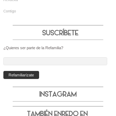
Contigo
¿Quieres ser parte de la Refamilia?
Dirección
de
correo
Refamiliarízate
electrónico: