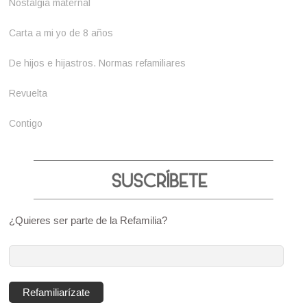
Nostalgia maternal
Carta a mi yo de 8 años
De hijos e hijastros. Normas refamiliares
Revuelta
Contigo
¿Quieres ser parte de la Refamilia?
Dirección
de
correo
Refamiliarízate
electrónico: