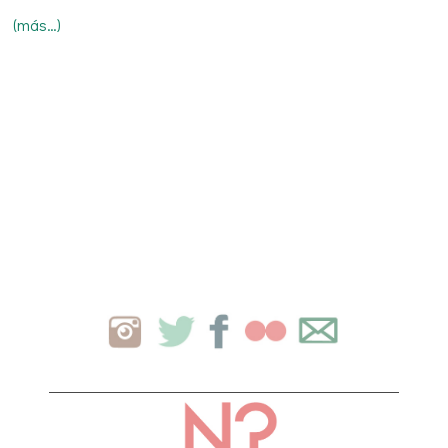
(más…)