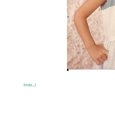
(más…)