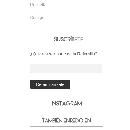
Revuelta
Contigo
¿Quieres ser parte de la Refamilia?
Dirección
de
correo
Refamiliarízate
electrónico: