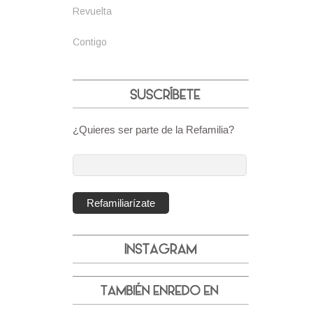
Revuelta
Contigo
¿Quieres ser parte de la Refamilia?
Dirección
de
correo
Refamiliarízate
electrónico: