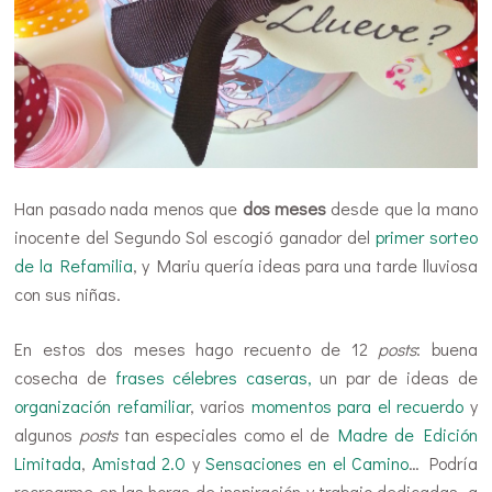
Han pasado nada menos que
dos meses
desde que la mano
inocente del Segundo Sol escogió ganador del
primer sorteo
de la Refamilia
, y Mariu quería ideas para una tarde lluviosa
con sus niñas.
En estos dos meses hago recuento de 12
posts
: buena
cosecha de
frases célebres caseras,
un par de ideas de
organización refamiliar
, varios
momentos para el recuerdo
y
algunos
posts
tan especiales como el de
Madre de Edición
Limitada
,
Amistad 2.0
y
Sensaciones en el Camino
… Podría
recrearme en las horas de inspiración y trabajo dedicadas, a