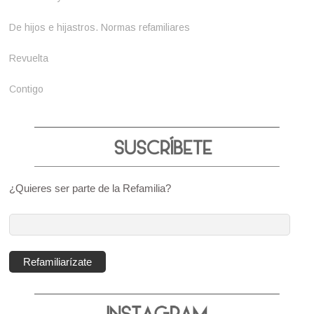
De hijos e hijastros. Normas refamiliares
Revuelta
Contigo
¿Quieres ser parte de la Refamilia?
Dirección
de
correo
Refamiliarízate
electrónico: