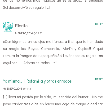
de los momentos más mágicos de estos días… El Segundo
Sol desenvolvió su regalo, […]
REPLY
Pilarito
9 ENERO, 2014
@ 22:33
¡¡Con lágrimas en los ojos me tienes, a ti sí que te han dado
su magia los Reyes, Campanilla, Merlin y Cupido!! Y qué
ternura la imagen de tu pequeño Sol llevándose su regalo tan
orgulloso… ¡¡¡Adorables todos!!! =*
REPLY
Yo misma… | Refamilia y otros enredos
18 ENERO, 2014
@ 11:13
[…] lleva mi pasión por la vida, mi sentido del humor… No me
pesa tardar tres días en hacer una caja de magia o dedicar