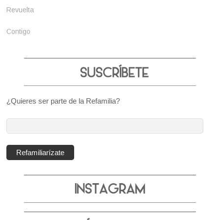
Revuelta
Contigo
¿Quieres ser parte de la Refamilia?
Dirección
de
correo
Refamiliarízate
electrónico: