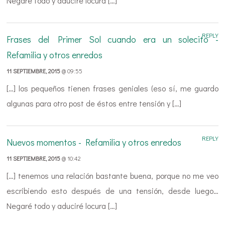
Negaré todo y aduciré locura […]
REPLY
Frases del Primer Sol cuando era un solecito -
Refamilia y otros enredos
11 SEPTIEMBRE, 2015
@ 09:55
[…] los pequeños tienen frases geniales (eso sí, me guardo
algunas para otro post de éstos entre tensión y […]
REPLY
Nuevos momentos - Refamilia y otros enredos
11 SEPTIEMBRE, 2015
@ 10:42
[…] tenemos una relación bastante buena, porque no me veo
escribiendo esto después de una tensión, desde luego…
Negaré todo y aduciré locura […]