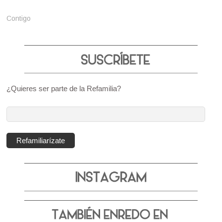
Contigo
¿Quieres ser parte de la Refamilia?
Dirección
de
correo
Refamiliarízate
electrónico: