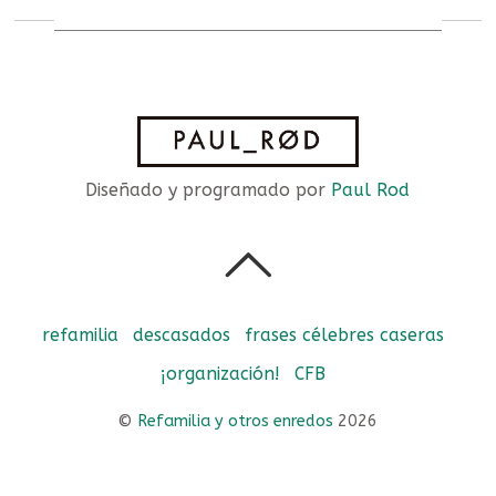
Diseñado y programado por
Paul Rod
refamilia
descasados
frases célebres caseras
¡organización!
CFB
©
Refamilia y otros enredos
2026
Powered by
WordPress
•
Themify WordPress Themes