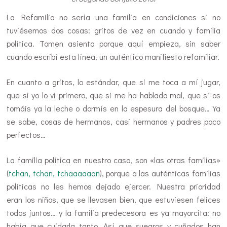
La Refamilia no sería una familia en condiciones si no
tuviésemos dos cosas: gritos de vez en cuando y familia
política. Tomen asiento porque aquí empieza, sin saber
cuando escribí esta línea, un auténtico manifiesto refamiliar.
En cuanto a gritos, lo estándar, que si me toca a mí jugar,
que si yo lo vi primero, que si me ha hablado mal, que si os
tomáis ya la leche o dormís en la espesura del bosque… Ya
se sabe, cosas de hermanos, casi hermanos y padres poco
perfectos…
La familia política en nuestro caso, son «las otras familias»
(
tchan, tchan, tchaaaaaan
), porque a las auténticas familias
políticas no les hemos dejado ejercer. Nuestra prioridad
eran los niños, que se llevasen bien, que estuviesen felices
todos juntos… y la familia predecesora es ya mayorcita: no
había que cuidarla tanto. Así que suegros y cuñados han