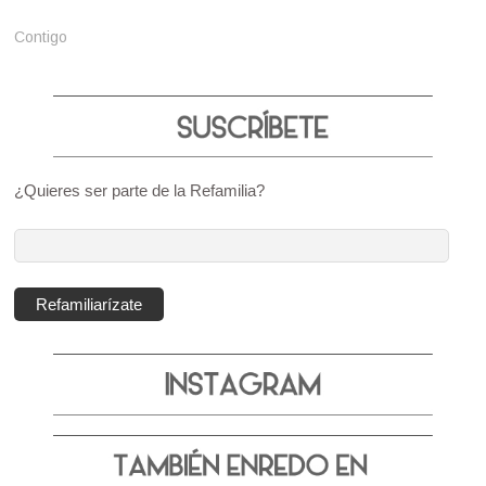
Contigo
¿Quieres ser parte de la Refamilia?
Dirección
de
correo
Refamiliarízate
electrónico: