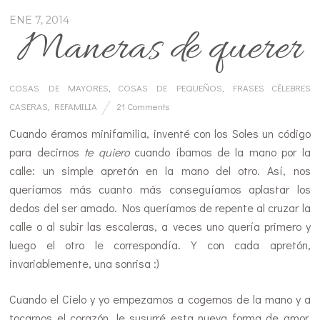
ENE 7, 2014
Maneras de querer
COSAS DE MAYORES
,
COSAS DE PEQUEÑOS
,
FRASES CÉLEBRES
CASERAS
,
REFAMILIA
21 Comments
Cuando éramos minifamilia, inventé con los Soles un código
para decirnos
te quiero
cuando íbamos de la mano por la
calle: un simple apretón en la mano del otro. Así, nos
queríamos más cuanto más conseguíamos aplastar los
dedos del ser amado. Nos queríamos de repente al cruzar la
calle o al subir las escaleras, a veces uno quería primero y
luego el otro le correspondía. Y con cada apretón,
invariablemente, una sonrisa :)
Cuando el Cielo y yo empezamos a cogernos de la mano y a
tocarnos el corazón, le susurré esta nueva forma de amor,