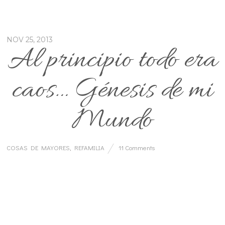
NOV 25, 2013
Al principio todo era
caos… Génesis de mi
Mundo
COSAS DE MAYORES
,
REFAMILIA
11 Comments