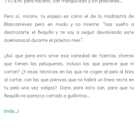
7.10 a.m. para hacerlo, con tranquilidad y sin presiones…
Pero sí, mírate, tu espejo es como el de la madrastra de
Blancanieves pero en mudo y no miente: “has vuelto a
destrozarte el flequillo y te voy a seguir devolviendo este
look
monacal durante el próximo mes”.
¿Así que para esto sirve esa variedad de tijeritas chorras
que tienen las peluqueras, incluso las que parece que ni
cortan? ¿Y esas técnicas en las que te cogen el pelo al bies
al cortar, con las que piensas que no habrá un línea recta en
tu pelo una vez salgas? Date, para esto son, para que tu
flequillo no parezca cortado a guillotina…
(más…)